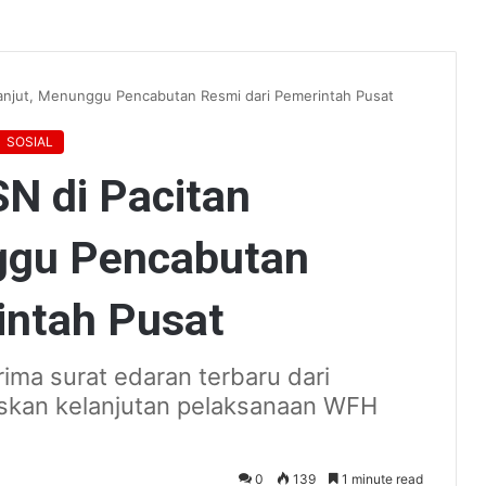
lanjut, Menunggu Pencabutan Resmi dari Pemerintah Pusat
SOSIAL
N di Pacitan
ggu Pencabutan
intah Pusat
ima surat edaran terbaru dari
skan kelanjutan pelaksanaan WFH
0
139
1 minute read