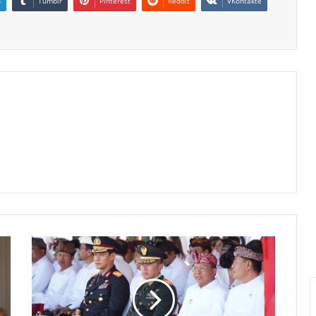
n
Tumblr
Pinterest
Reddit
VKontakte