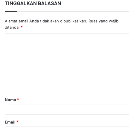
TINGGALKAN BALASAN
Alamat email Anda tidak akan dipublikasikan.
Ruas yang wajib
ditandai
*
K
o
m
e
n
t
a
Nama
*
r
*
Email
*