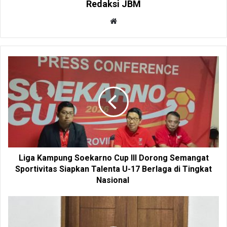
Redaksi JBM
W
e
b
s
i
t
e
Liga Kampung Soekarno Cup III Dorong Semangat
Sportivitas Siapkan Talenta U-17 Berlaga di Tingkat
Nasional