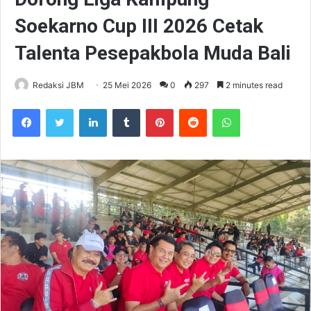
Soekarno Cup III 2026 Cetak
Talenta Pesepakbola Muda Bali
Redaksi JBM
25 Mei 2026
0
297
2 minutes read
Facebook
Twitter
LinkedIn
Tumblr
Pinterest
Reddit
WhatsApp