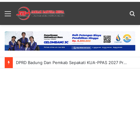
Menu
S
fo
DPRD Badung Apresiasi Pemerintah Sepakati Rancangan KUA-PPAS 2027 Prioritaskan Belanja Infrastruktur 55 Persen