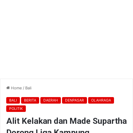
Home
/
Bali
BALI
BERITA
DAERAH
DENPASAR
OLAHRAGA
POLITIK
Alit Kelakan dan Made Supartha
Dorong Liga Kampung