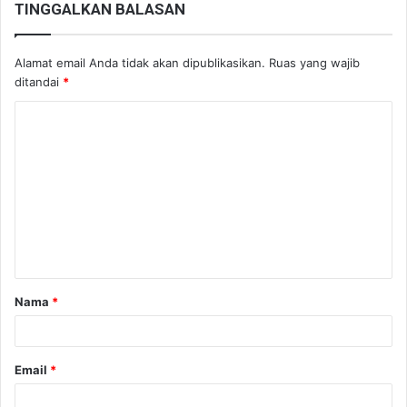
TINGGALKAN BALASAN
Alamat email Anda tidak akan dipublikasikan.
Ruas yang wajib
ditandai
*
K
o
m
e
n
t
a
Nama
*
r
*
Email
*