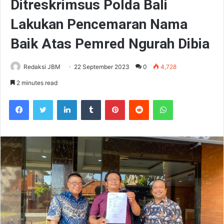
Ditreskrimsus Polda Bali
Lakukan Pencemaran Nama
Baik Atas Pemred Ngurah Dibia
Redaksi JBM
22 September 2023
0
4,728
2 minutes read
Facebook
Twitter
LinkedIn
Tumblr
Pinterest
Reddit
WhatsApp