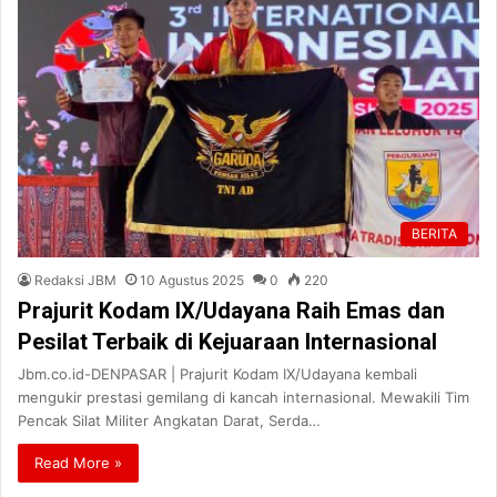
BERITA
Redaksi JBM
10 Agustus 2025
0
220
Prajurit Kodam IX/Udayana Raih Emas dan
Pesilat Terbaik di Kejuaraan Internasional
Jbm.co.id-DENPASAR | Prajurit Kodam IX/Udayana kembali
mengukir prestasi gemilang di kancah internasional. Mewakili Tim
Pencak Silat Militer Angkatan Darat, Serda…
Read More »