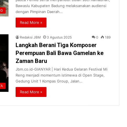
Bawaslu Kabupaten Badung melaksanakan audiensi
NG
dengan Pimpinan Daerah…
Read More »
Redaksi JBM
3 Agustus 2025
0
189
Langkah Berani Tiga Komposer
Perempuan Bali Bawa Gamelan ke
Zaman Baru
Jbm.co.id-GIANYAR | Hari Kedua Gelaran Festival Mi
Reng menjadi momentum istimewa di Open Stage,
Gedung Unit 1 Kompas Group, Jalan…
TA
Read More »