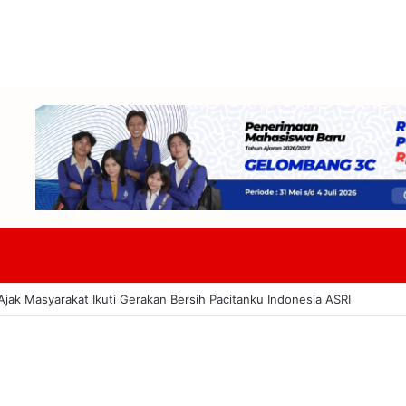
DPRD Badung Dan TAPD Bahas KUA-PPAS 2027 Tekankan Program Harus 