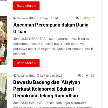
Read More »
Redaksi JBM
20 April 2026
0
1,267
Ancaman Perempuan dalam Dunia
Urban
Jbm.co.id-DENPASAR | Isu kesetaraan masih terus
berhembus meski sesekali buyar oleh peristiwa-
peristiwa besar di negeri ini. Dunia perempuan masih
menjadi…
LI
Read More »
Redaksi JBM
12 Februari 2026
0
159
Bawaslu Badung dan ‘Aisyiyah
Perkuat Kolaborasi Edukasi
Demokrasi Jelang Ramadhan
Jbm.co.id-BADUNG | Dalam semangat silaturahmi
pasca Pemilu serta menyambut bulan suci Ramadhan,