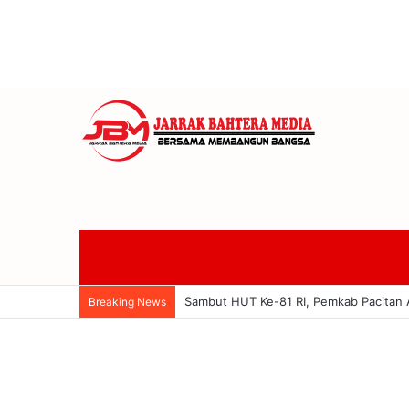
Anom Gumanti Pimpin Raker Banggar 
Breaking News