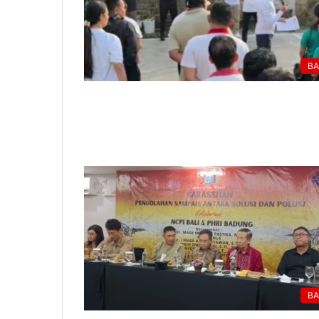
BA
BA