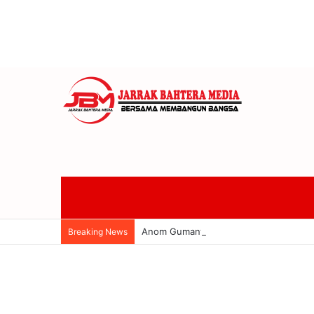
Anom Gumanti Pimpin Raker Banggar 
Breaking News