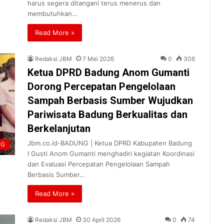
harus segera ditangani terus menerus dan
membutuhkan…
Read More »
Redaksi JBM
7 Mei 2026
0
306
Ketua DPRD Badung Anom Gumanti
Dorong Percepatan Pengelolaan
Sampah Berbasis Sumber Wujudkan
Pariwisata Badung Berkualitas dan
Berkelanjutan
Jbm.co.id-BADUNG | Ketua DPRD Kabupaten Badung
NG
I Gusti Anom Gumanti menghadiri kegiatan Koordinasi
dan Evaluasi Percepatan Pengelolaan Sampah
Berbasis Sumber…
Read More »
Redaksi JBM
30 April 2026
0
74