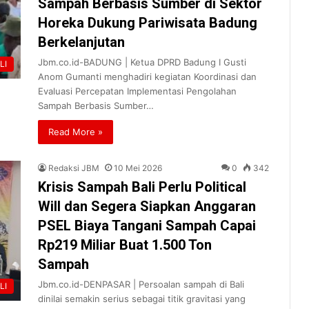
Sampah Berbasis Sumber di Sektor
Horeka Dukung Pariwisata Badung
Berkelanjutan
Jbm.co.id-BADUNG | Ketua DPRD Badung I Gusti
LI
Anom Gumanti menghadiri kegiatan Koordinasi dan
Evaluasi Percepatan Implementasi Pengolahan
Sampah Berbasis Sumber…
Read More »
Redaksi JBM
10 Mei 2026
0
342
Krisis Sampah Bali Perlu Political
Will dan Segera Siapkan Anggaran
PSEL Biaya Tangani Sampah Capai
Rp219 Miliar Buat 1.500 Ton
Sampah
Jbm.co.id-DENPASAR | Persoalan sampah di Bali
LI
dinilai semakin serius sebagai titik gravitasi yang