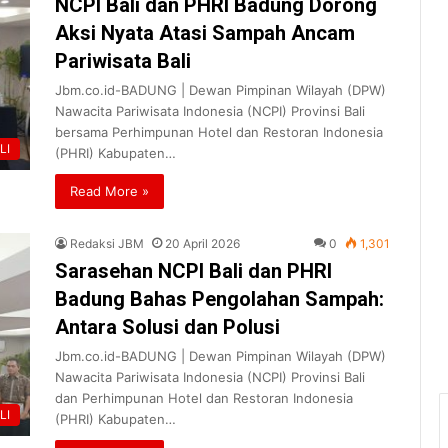
NCPI Bali dan PHRI Badung Dorong
Aksi Nyata Atasi Sampah Ancam
Pariwisata Bali
Jbm.co.id-BADUNG | Dewan Pimpinan Wilayah (DPW)
Nawacita Pariwisata Indonesia (NCPI) Provinsi Bali
bersama Perhimpunan Hotel dan Restoran Indonesia
LI
(PHRI) Kabupaten…
Read More »
Redaksi JBM
20 April 2026
0
1,301
Sarasehan NCPI Bali dan PHRI
Badung Bahas Pengolahan Sampah:
Antara Solusi dan Polusi
Jbm.co.id-BADUNG | Dewan Pimpinan Wilayah (DPW)
Nawacita Pariwisata Indonesia (NCPI) Provinsi Bali
dan Perhimpunan Hotel dan Restoran Indonesia
LI
(PHRI) Kabupaten…