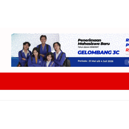
DPRD Badung Dan TAPD Bahas KUA-PPAS 2027 Tekankan Program Harus 