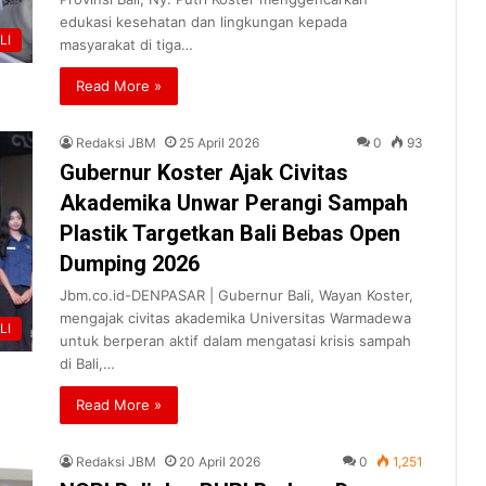
edukasi kesehatan dan lingkungan kepada
LI
masyarakat di tiga…
Read More »
Redaksi JBM
25 April 2026
0
93
Gubernur Koster Ajak Civitas
Akademika Unwar Perangi Sampah
Plastik Targetkan Bali Bebas Open
Dumping 2026
Jbm.co.id-DENPASAR | Gubernur Bali, Wayan Koster,
mengajak civitas akademika Universitas Warmadewa
LI
untuk berperan aktif dalam mengatasi krisis sampah
di Bali,…
Read More »
Redaksi JBM
20 April 2026
0
1,251