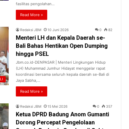
fasilitas pengolahan…
Read More »
Redaksi JBM
10 Juni 2026
0
82
Menteri LH dan Kepala Daerah se-
Bali Bahas Hentikan Open Dumping
hingga PSEL
Jbm.co.id-DENPASAR | Menteri Lingkungan Hidup
(LH) Muhammad Jumhur Hidayat menggelar rapat
koordinasi bersama seluruh kepala daerah se-Bali di
LI
Jaya Sabha,…
Read More »
Redaksi JBM
15 Mei 2026
0
357
Ketua DPRD Badung Anom Gumanti
Dorong Percepat Pengelolaan