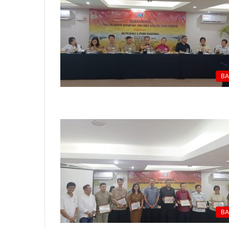
BA
BA