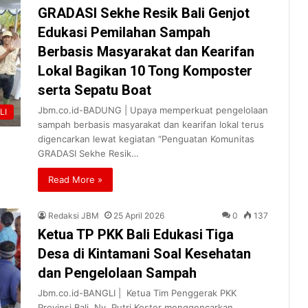
GRADASI Sekhe Resik Bali Genjot
Edukasi Pemilahan Sampah
Berbasis Masyarakat dan Kearifan
Lokal Bagikan 10 Tong Komposter
serta Sepatu Boat
Jbm.co.id-BADUNG | Upaya memperkuat pengelolaan
LI
sampah berbasis masyarakat dan kearifan lokal terus
digencarkan lewat kegiatan “Penguatan Komunitas
GRADASI Sekhe Resik…
Read More »
Redaksi JBM
25 April 2026
0
137
Ketua TP PKK Bali Edukasi Tiga
Desa di Kintamani Soal Kesehatan
dan Pengelolaan Sampah
Jbm.co.id-BANGLI | Ketua Tim Penggerak PKK
Provinsi Bali, Ny. Putri Koster menggencarkan