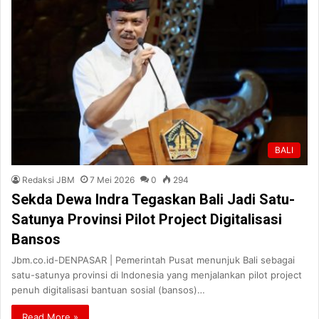
BALI
Redaksi JBM
7 Mei 2026
0
294
Sekda Dewa Indra Tegaskan Bali Jadi Satu-
Satunya Provinsi Pilot Project Digitalisasi
Bansos
Jbm.co.id-DENPASAR | Pemerintah Pusat menunjuk Bali sebagai
satu-satunya provinsi di Indonesia yang menjalankan pilot project
penuh digitalisasi bantuan sosial (bansos)…
Read More »