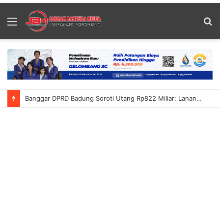
Menu
S
fo
Banggar DPRD Badung Soroti Utang Rp822 Miliar: Lanang Umbara Minta Pemerataan Pembangunan Hingga Petang Dalam KUA-PPAS 2027