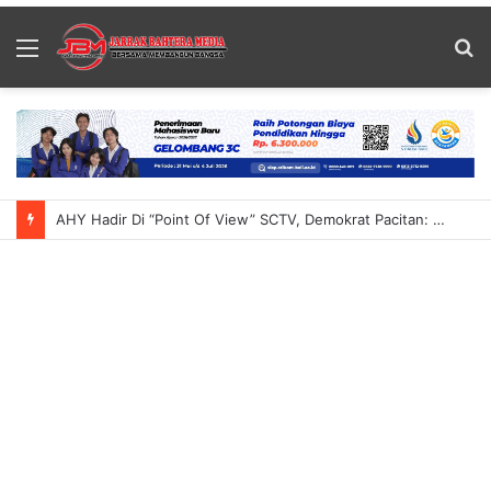
Menu
S
fo
AHY Hadir Di “Point Of View” SCTV, Demokrat Pacitan: Momentum Menyampaikan Gagasan Untuk Indonesia