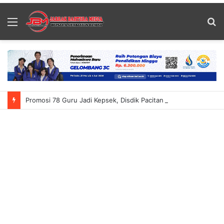
Menu
S
fo
Promosi 78 Guru Jadi Kepsek, Disdik Pacitan Hadapi PR Baru Atasi Kekurangan Guru