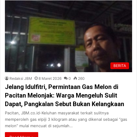
BERITA
Redaksi JBM
8 Maret 2026
0
260
Jelang Idulfitri, Permintaan Gas Melon di
Pacitan Melonjak: Warga Mengeluh Sulit
Dapat, Pangkalan Sebut Bukan Kelangkaan
Pacitan, JBM.co.id-Keluhan masyarakat terkait sulitnya
memperoleh gas elpiji 3 kilogram atau yang dikenal sebagai “gas
melon” mulai mencuat di sejumlah…