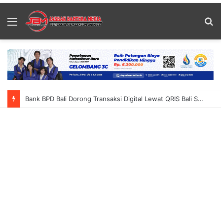
Menu
S
fo
Bank BPD Bali Dorong Transaksi Digital Lewat QRIS Bali Summer Run 2026 Ajak Masyarakat Nikmati Inovasi QRIS TAP Dan Cross-Border