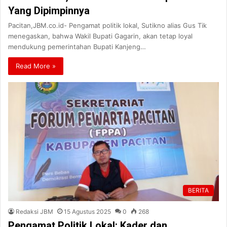
Yang Dipimpinnya
Pacitan,JBM.co.id- Pengamat politik lokal, Sutikno alias Gus Tik
menegaskan, bahwa Wakil Bupati Gagarin, akan tetap loyal
mendukung pemerintahan Bupati Kanjeng…
Read More »
BERITA
Redaksi JBM
15 Agustus 2025
0
268
Pengamat Politik Lokal: Kader dan