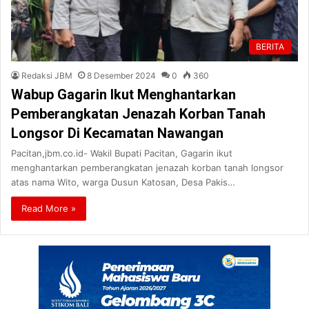
BERITA
Redaksi JBM
8 Desember 2024
0
360
Wabup Gagarin Ikut Menghantarkan
Pemberangkatan Jenazah Korban Tanah
Longsor Di Kecamatan Nawangan
Pacitan,jbm.co.id- Wakil Bupati Pacitan, Gagarin ikut
menghantarkan pemberangkatan jenazah korban tanah longsor
atas nama Wito, warga Dusun Katosan, Desa Pakis…
Read More »