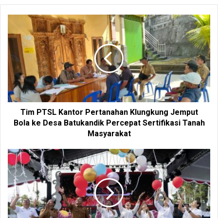
b
s
i
t
e
Tim PTSL Kantor Pertanahan Klungkung Jemput
Bola ke Desa Batukandik Percepat Sertifikasi Tanah
Masyarakat