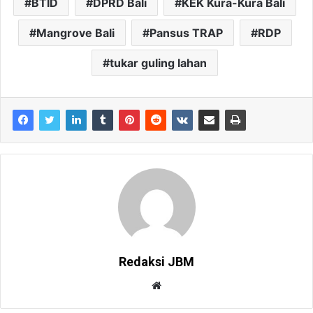
BTID
DPRD Bali
KEK Kura-Kura Bali
Mangrove Bali
Pansus TRAP
RDP
tukar guling lahan
Redaksi JBM
W
e