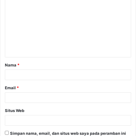
K
o
m
e
n
t
a
Nama
*
r
*
Email
*
Situs Web
Simpan nama, email, dan situs web saya pada peramban ini