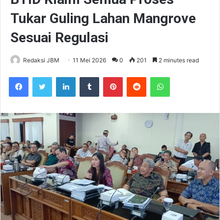
Tukar Guling Lahan Mangrove
Sesuai Regulasi
Redaksi JBM
11 Mei 2026
0
201
2 minutes read
Facebook
Twitter
LinkedIn
Tumblr
Pinterest
Reddit
WhatsApp