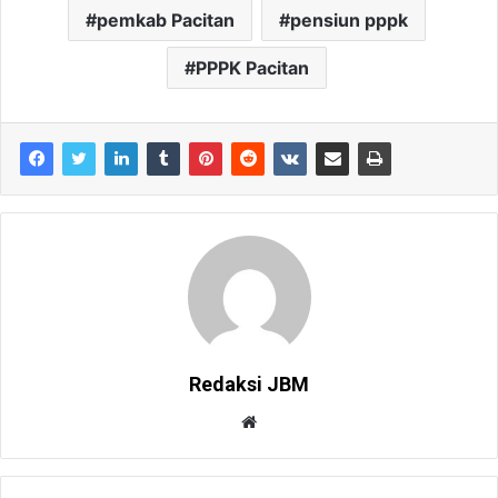
pemkab Pacitan
pensiun pppk
PPPK Pacitan
Redaksi JBM
W
e
b