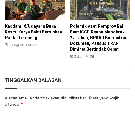
Kasdam IX/Udayana Buka
Polemik Aset Pemprov Bali
Resmi Karya Bakti Bersihkan
Buat ICCB Renon Mangkrak
Pantai Lembeng
22 Tahun, BPKAD Kumpulkan
Dokumen, Pansus TRAP
16 Agustus 2025
Diminta Bertindak Cepat
3 Juni 2026
TINGGALKAN BALASAN
Alamat email Anda tidak akan dipublikasikan.
Ruas yang wajib
ditandai
*
K
o
m