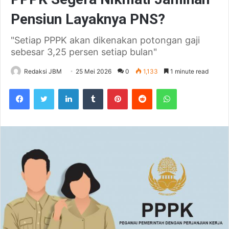
Pensiun Layaknya PNS?
"Setiap PPPK akan dikenakan potongan gaji
sebesar 3,25 persen setiap bulan"
Redaksi JBM
25 Mei 2026
0
1,133
1 minute read
Facebook
Twitter
LinkedIn
Tumblr
Pinterest
Reddit
WhatsApp