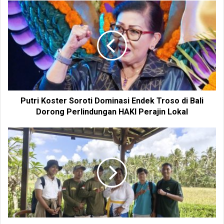
s
i
t
e
Putri Koster Soroti Dominasi Endek Troso di Bali
Dorong Perlindungan HAKI Perajin Lokal