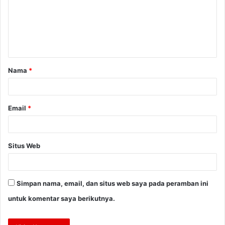
e
n
t
a
Nama
*
r
*
Email
*
Situs Web
Simpan nama, email, dan situs web saya pada peramban ini
untuk komentar saya berikutnya.