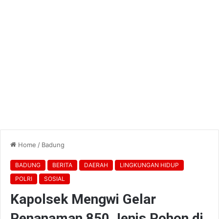
Home
/
Badung
BADUNG
BERITA
DAERAH
LINGKUNGAN HIDUP
POLRI
SOSIAL
Kapolsek Mengwi Gelar
Penanaman 850 Jenis Pohon di