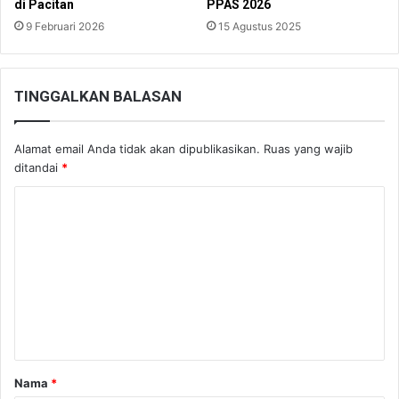
di Pacitan
PPAS 2026
9 Februari 2026
15 Agustus 2025
TINGGALKAN BALASAN
Alamat email Anda tidak akan dipublikasikan.
Ruas yang wajib
ditandai
*
K
o
m
e
n
t
a
Nama
*
r