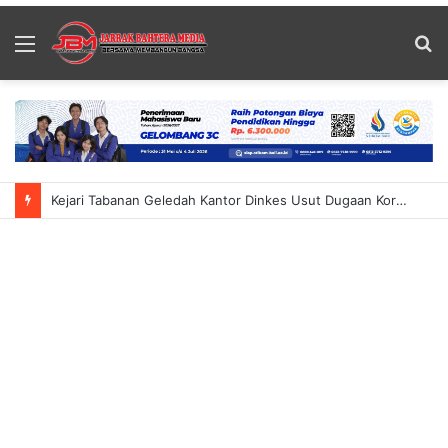
Menu
S
fo
Kejari Tabanan Geledah Kantor Dinkes Usut Dugaan Korupsi Anggaran BBM Dan Makan Minum