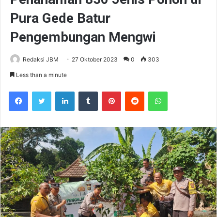
Pura Gede Batur
Pengembungan Mengwi
Redaksi JBM
27 Oktober 2023
0
303
Less than a minute
Facebook
Twitter
LinkedIn
Tumblr
Pinterest
Reddit
WhatsApp