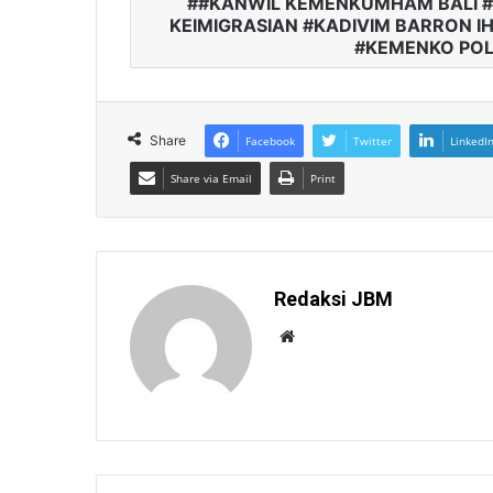
#KANWIL KEMENKUMHAM BALI #K
KEIMIGRASIAN #KADIVIM BARRON I
#KEMENKO PO
Share
Facebook
Twitter
LinkedI
Share via Email
Print
Redaksi JBM
W
e
b
s
i
t