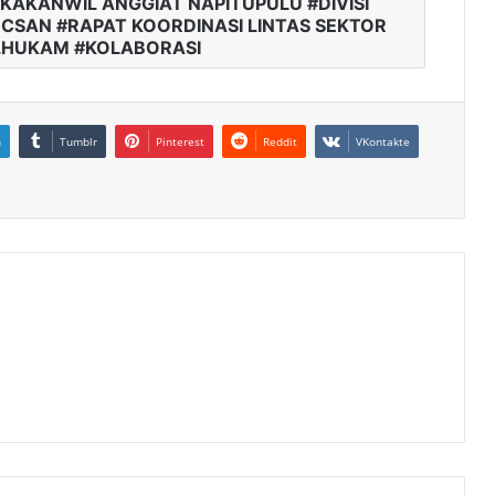
AKANWIL ANGGIAT NAPITUPULU #DIVISI
HCSAN #RAPAT KOORDINASI LINTAS SEKTOR
LHUKAM #KOLABORASI
n
Tumblr
Pinterest
Reddit
VKontakte