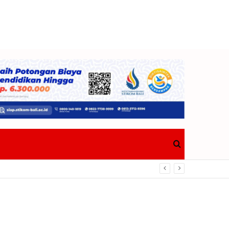
Search
for