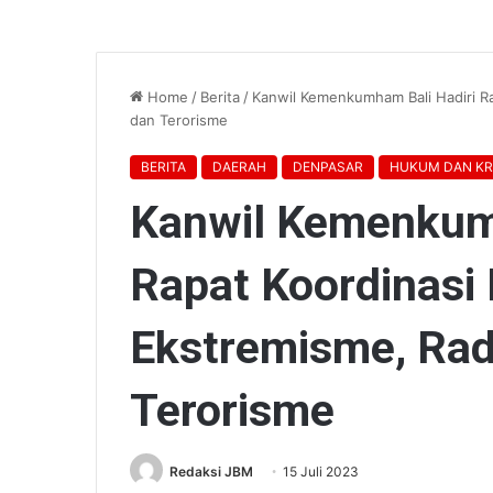
Home
/
Berita
/
Kanwil Kemenkumham Bali Hadiri Ra
dan Terorisme
BERITA
DAERAH
DENPASAR
HUKUM DAN KR
Kanwil Kemenkum
Rapat Koordinasi 
Ekstremisme, Rad
Terorisme
Redaksi JBM
15 Juli 2023