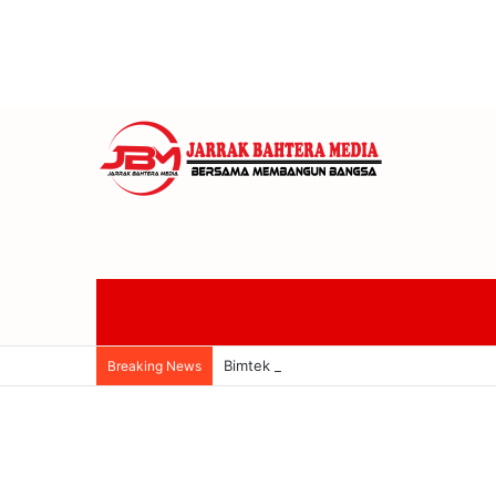
Bimtek KPU Bali Perkuat Mekanisme PA
Breaking News