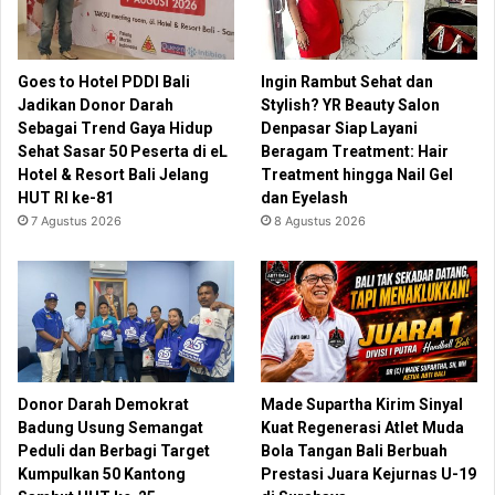
Goes to Hotel PDDI Bali
Ingin Rambut Sehat dan
Jadikan Donor Darah
Stylish? YR Beauty Salon
Sebagai Trend Gaya Hidup
Denpasar Siap Layani
Sehat Sasar 50 Peserta di eL
Beragam Treatment: Hair
Hotel & Resort Bali Jelang
Treatment hingga Nail Gel
HUT RI ke-81
dan Eyelash
7 Agustus 2026
8 Agustus 2026
Donor Darah Demokrat
Made Supartha Kirim Sinyal
Badung Usung Semangat
Kuat Regenerasi Atlet Muda
Peduli dan Berbagi Target
Bola Tangan Bali Berbuah
Kumpulkan 50 Kantong
Prestasi Juara Kejurnas U-19