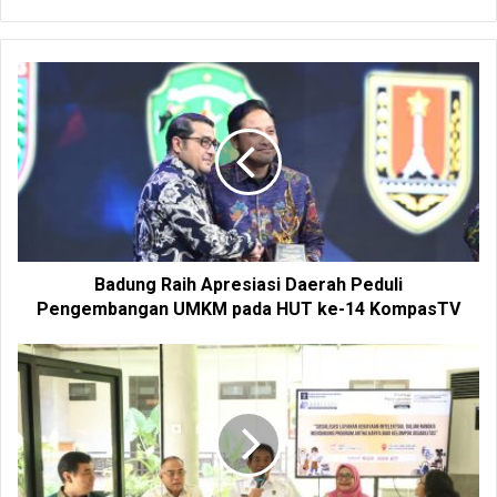
e
b
s
i
t
e
Badung Raih Apresiasi Daerah Peduli
Pengembangan UMKM pada HUT ke-14 KompasTV