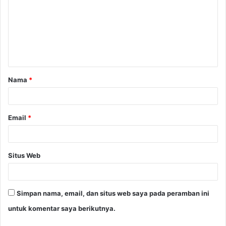
m
e
n
t
a
Nama
*
r
*
Email
*
Situs Web
Simpan nama, email, dan situs web saya pada peramban ini
untuk komentar saya berikutnya.