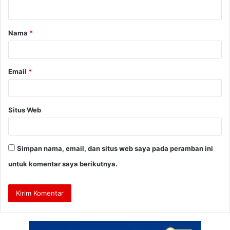
t
a
Nama
*
r
*
Email
*
Situs Web
Simpan nama, email, dan situs web saya pada peramban ini
untuk komentar saya berikutnya.