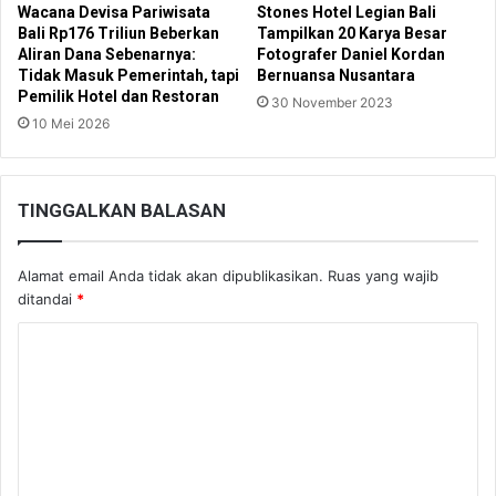
Wacana Devisa Pariwisata
Stones Hotel Legian Bali
Bali Rp176 Triliun Beberkan
Tampilkan 20 Karya Besar
Aliran Dana Sebenarnya:
Fotografer Daniel Kordan
Tidak Masuk Pemerintah, tapi
Bernuansa Nusantara
Pemilik Hotel dan Restoran
30 November 2023
10 Mei 2026
TINGGALKAN BALASAN
Alamat email Anda tidak akan dipublikasikan.
Ruas yang wajib
ditandai
*
K
o
m
e
n