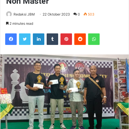
Non Master
Redaksi JBM
22 Oktober 2023
0
503
2 minutes read
Facebook
Twitter
LinkedIn
Tumblr
Pinterest
Reddit
WhatsApp