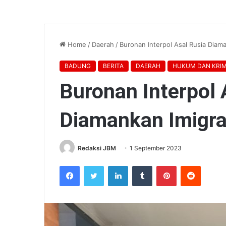
Home
/
Daerah
/
Buronan Interpol Asal Rusia Diam
BADUNG
BERITA
DAERAH
HUKUM DAN KRIM
Buronan Interpol 
Diamankan Imigra
Redaksi JBM
1 September 2023
Facebook
Twitter
LinkedIn
Tumblr
Pinterest
Reddit