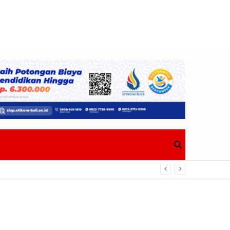
Search
for