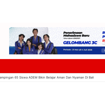
aing Tekankan Budaya Dan Pariwisata Berkelanjutan