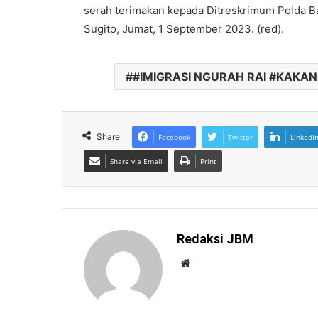
serah terimakan kepada Ditreskrimum Polda Ba
Sugito, Jumat, 1 September 2023. (red).
#IMIGRASI NGURAH RAI #KAKAN
Share
Facebook
Twitter
LinkedI
Share via Email
Print
Redaksi JBM
W
e
b
s