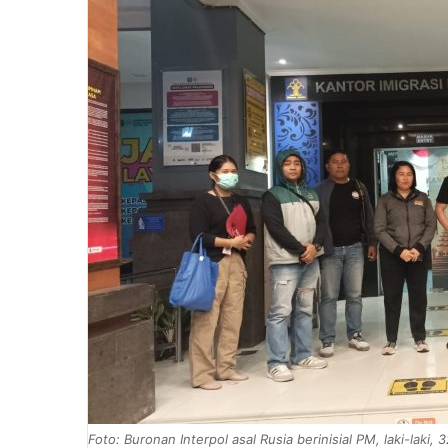
Foto: Buronan Interpol asal Rusia berinisial PM, laki-laki,