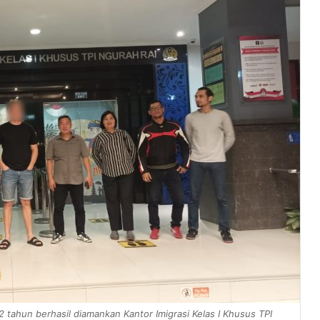
 32 tahun berhasil diamankan Kantor Imigrasi Kelas I Khusus TPI