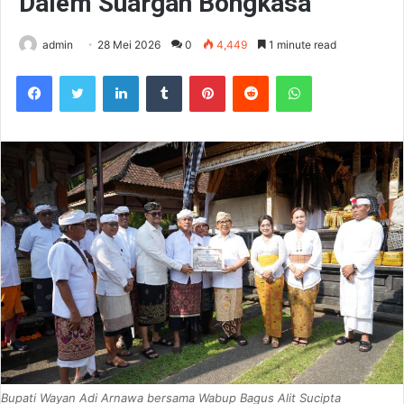
Dalem Suargan Bongkasa
admin
28 Mei 2026
0
4,449
1 minute read
Facebook
Twitter
LinkedIn
Tumblr
Pinterest
Reddit
WhatsApp
Bupati Wayan Adi Arnawa bersama Wabup Bagus Alit Sucipta