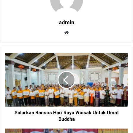
admin
W
e
b
s
i
t
e
Salurkan Bansos Hari Raya Waisak Untuk Umat
Buddha