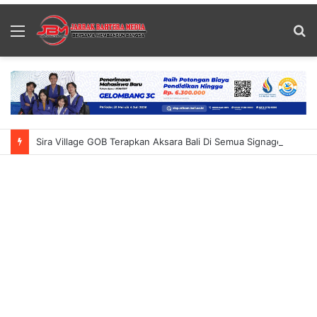
Menu
S
fo
Sira Village GOB Terapkan Aksara Bali Di Semua Signage Gerai Tuai Apresiasi Dinilai Dukung Pelestarian Budaya Selaras Perda Nomor 1 Tahun 2018