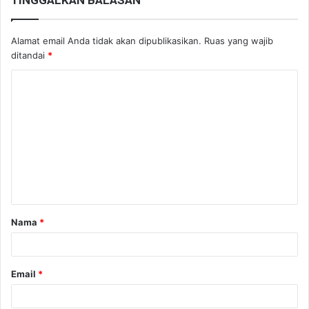
Alamat email Anda tidak akan dipublikasikan.
Ruas yang wajib
ditandai
*
K
o
m
e
n
t
a
Nama
*
r
*
Email
*