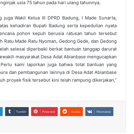
nginjak usia 75 tahun pada hari ulang tahunnya.
 juga Wakil Ketua III DPRD Badung, I Made Sunarta,
tas kehadiran Bupati Badung serta kepedulian nyata
bencana pohon kepuh berusia ratusan tahun tersebut
ih Ratu Made Ratu Nyoman, Gedong Gede, dan Gedong
lah selesai diperbaiki berkat bantuan tanggap darurat
ewakili masyarakat Desa Adat Abianbase mengucapkan
 Perlu kami laporkan juga bahwa total bantuan yang
ura dan pembangunan lainnya di Desa Adat Abianbase
uh proyek fisik tersebut kini telah rampung dikerjakan,”
n
Tumblr
Pinterest
Reddit
VKontakte