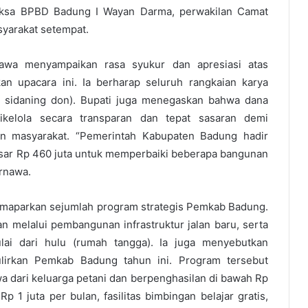
laksa BPBD Badung I Wayan Darma, perwakilan Camat
syarakat setempat.
awa menyampaikan rasa syukur dan apresiasi atas
 upacara ini. Ia berharap seluruh rangkaian karya
ida sidaning don). Bupati juga menegaskan bahwa dana
kelola secara transparan dan tepat sasaran demi
an masyarakat. “Pemerintah Kabupaten Badung hadir
ar Rp 460 juta untuk memperbaiki beberapa bangunan
Arnawa.
memaparkan sejumlah program strategis Pemkab Badung.
 melalui pembangunan infrastruktur jalan baru, serta
lai dari hulu (rumah tangga). Ia juga menyebutkan
ulirkan Pemkab Badung tahun ini. Program tersebut
wa dari keluarga petani dan berpenghasilan di bawah Rp
Rp 1 juta per bulan, fasilitas bimbingan belajar gratis,