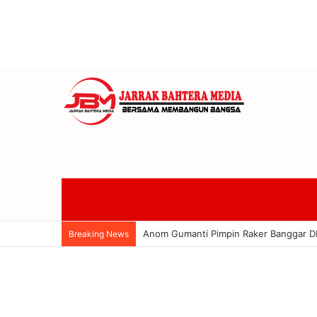
Banggar DPRD Badung Soroti Utang Rp
Breaking News