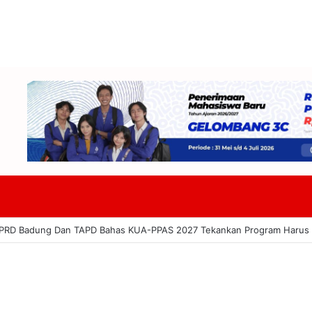
822 Miliar: Lanang Umbara Minta Pemerataan Pembangunan Hingga Pe