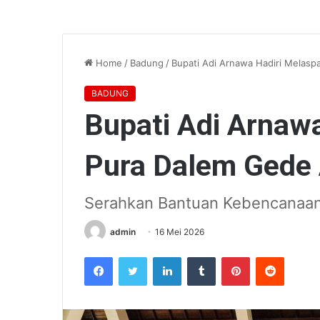
Home
/
Badung
/
Bupati Adi Arnawa Hadiri Melas
BADUNG
Bupati Adi Arnaw
Pura Dalem Gede
Serahkan Bantuan Kebencanaan
admin
16 Mei 2026
Facebook
Twitter
LinkedIn
Tumblr
Pinterest
Reddit