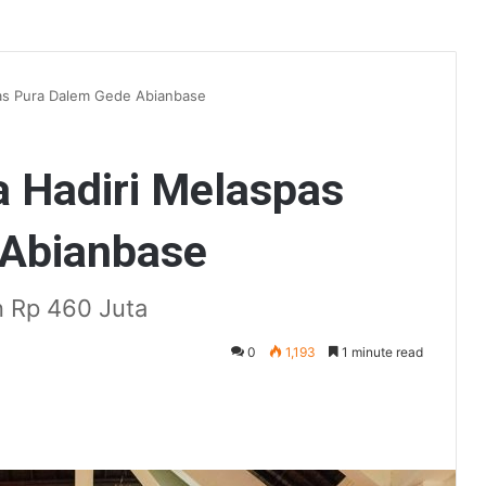
pas Pura Dalem Gede Abianbase
a Hadiri Melaspas
 Abianbase
 Rp 460 Juta
0
1,193
1 minute read