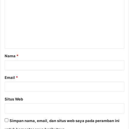
o
m
e
n
t
a
Nama
*
r
*
Email
*
Situs Web
Simpan nama, email, dan situs web saya pada peramban ini