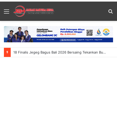
Menu
S
fo
18 Finalis Jegeg Bagus Bali 2026 Bersaing Tekankan Budaya Dan Pariwisata Berkelanjutan