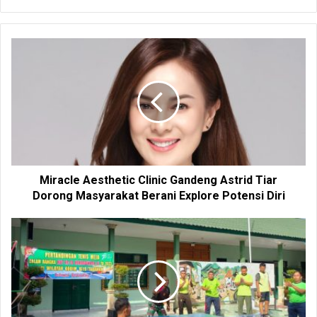
e
b
s
i
t
e
Miracle Aesthetic Clinic Gandeng Astrid Tiar
Dorong Masyarakat Berani Explore Potensi Diri