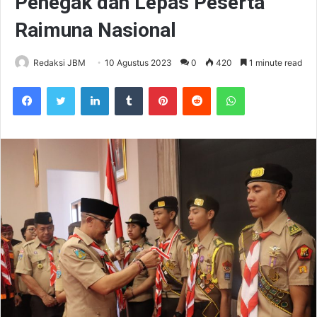
Penegak dan Lepas Peserta
Raimuna Nasional
Redaksi JBM
10 Agustus 2023
0
420
1 minute read
Facebook
Twitter
LinkedIn
Tumblr
Pinterest
Reddit
WhatsApp