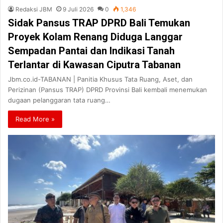
Redaksi JBM
9 Juli 2026
0
1,346
Sidak Pansus TRAP DPRD Bali Temukan
Proyek Kolam Renang Diduga Langgar
Sempadan Pantai dan Indikasi Tanah
Terlantar di Kawasan Ciputra Tabanan
Jbm.co.id-TABANAN | Panitia Khusus Tata Ruang, Aset, dan
Perizinan (Pansus TRAP) DPRD Provinsi Bali kembali menemukan
dugaan pelanggaran tata ruang…
Read More »