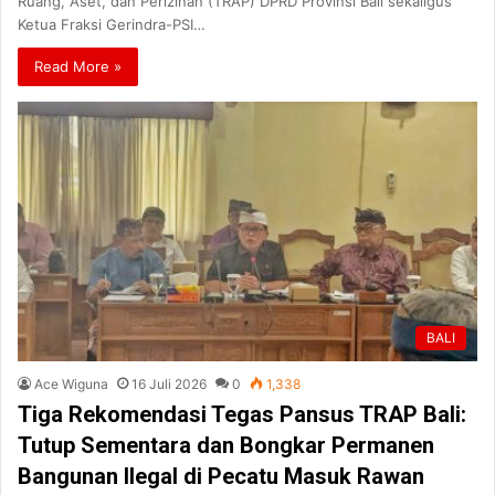
Ruang, Aset, dan Perizinan (TRAP) DPRD Provinsi Bali sekaligus
Ketua Fraksi Gerindra-PSI…
Read More »
BALI
Ace Wiguna
16 Juli 2026
0
1,338
Tiga Rekomendasi Tegas Pansus TRAP Bali:
Tutup Sementara dan Bongkar Permanen
Bangunan Ilegal di Pecatu Masuk Rawan