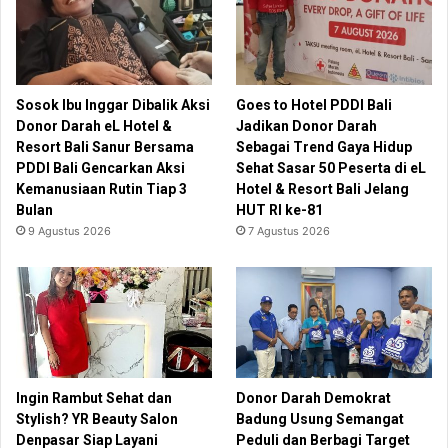
Sosok Ibu Inggar Dibalik Aksi
Goes to Hotel PDDI Bali
Donor Darah eL Hotel &
Jadikan Donor Darah
Resort Bali Sanur Bersama
Sebagai Trend Gaya Hidup
PDDI Bali Gencarkan Aksi
Sehat Sasar 50 Peserta di eL
Kemanusiaan Rutin Tiap 3
Hotel & Resort Bali Jelang
Bulan
HUT RI ke-81
9 Agustus 2026
7 Agustus 2026
Ingin Rambut Sehat dan
Donor Darah Demokrat
Stylish? YR Beauty Salon
Badung Usung Semangat
Denpasar Siap Layani
Peduli dan Berbagi Target