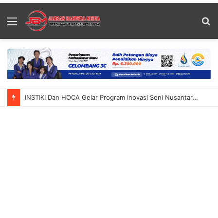
Menu
S
fo
INSTIKI Dan HOCA Gelar Program Inovasi Seni Nusantara 2026 Hadirkan Pameran UTOPIA X DISTOPIA: UnBALIveable Satukan Seni Dan Teknologi Blockchain