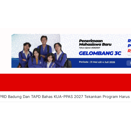
822 Miliar: Lanang Umbara Minta Pemerataan Pembangunan Hingga Pe