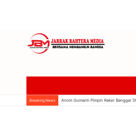
Banggar DPRD Badung Soroti Utang Rp
Breaking News