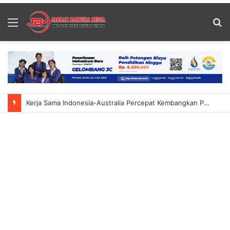
Menu
S
fo
Kerja Sama Indonesia-Australia Percepat Kembangkan PLTS Atap Di Bali Fokus Transfer Teknologi Solar Panel