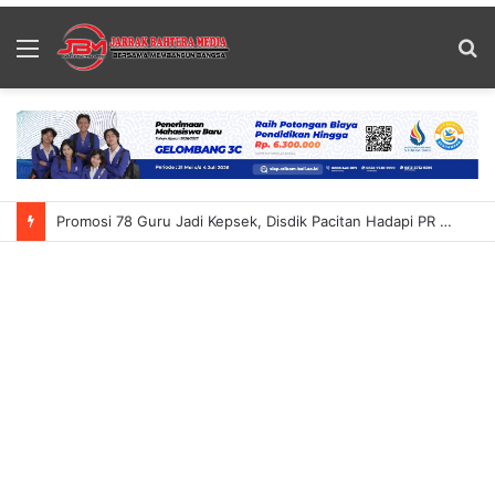
Menu
S
fo
Promosi 78 Guru Jadi Kepsek, Disdik Pacitan Hadapi PR Baru Atasi Kekurangan Guru