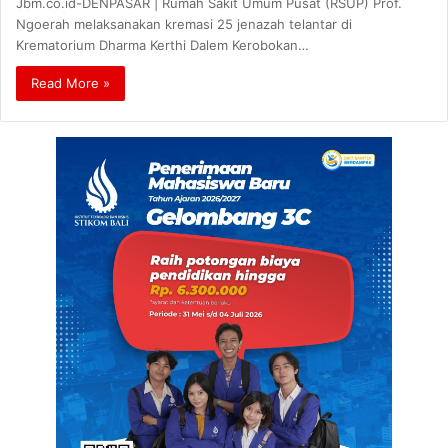
Jbm.co.id-DENPASAR | Rumah Sakit Umum Pusat (RSUP) Prof.
Ngoerah melaksanakan kremasi 25 jenazah telantar di
Krematorium Dharma Kerthi Dalem Kerobokan…
Read More »