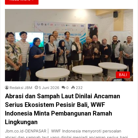
BALI
Redaksi JBM
5 Juni 2026
0
232
Abrasi dan Sampah Laut Dinilai Ancaman
Serius Ekosistem Pesisir Bali, WWF
Indonesia Minta Pembangunan Ramah
Lingkungan
Jbm.co.id-DENPASAR | WWF Indonesia menyoroti persoalan
abrasi dan sampah laut yang dinilai menjadi ancaman serius bagi