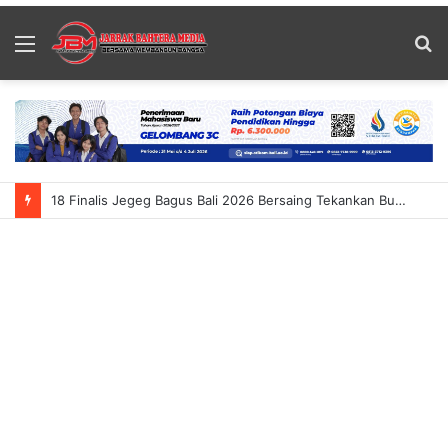
Menu
S
fo
18 Finalis Jegeg Bagus Bali 2026 Bersaing Tekankan Budaya Dan Pariwisata Berkelanjutan