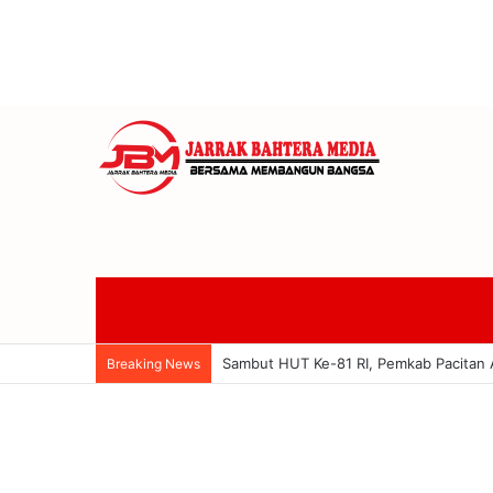
Anom Gumanti Pimpin Raker Banggar 
Breaking News