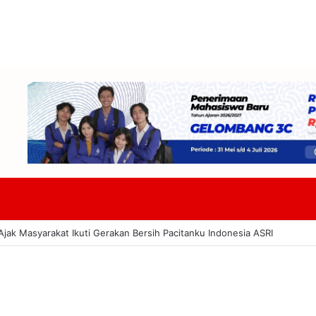
DPRD Badung Dan TAPD Bahas KUA-PPAS 2027 Tekankan Program Harus 