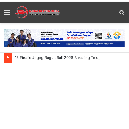
Menu
S
fo
18 Finalis Jegeg Bagus Bali 2026 Bersaing Tekankan Budaya Dan Pariwisata Berkelanjutan