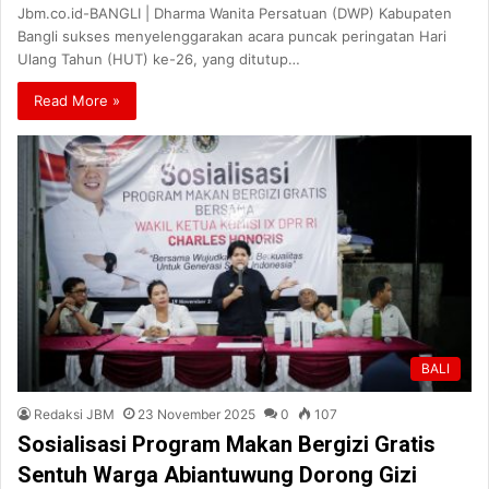
Jbm.co.id-BANGLI | Dharma Wanita Persatuan (DWP) Kabupaten
Bangli sukses menyelenggarakan acara puncak peringatan Hari
Ulang Tahun (HUT) ke-26, yang ditutup…
Read More »
BALI
Redaksi JBM
23 November 2025
0
107
Sosialisasi Program Makan Bergizi Gratis
Sentuh Warga Abiantuwung Dorong Gizi