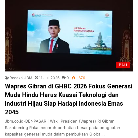
BALI
Redaksi JBM
11 Juli 2026
0
1,676
Wapres Gibran di GHBC 2026 Fokus Generasi
Muda Hindu Harus Kuasai Teknologi dan
Industri Hijau Siap Hadapi Indonesia Emas
2045
Jbm.co.id-DENPASAR | Wakil Presiden (Wapres) RI Gibran
Rakabuming Raka menaruh perhatian besar pada penguatan
kapasitas generasi muda dalam pembukaan Global…