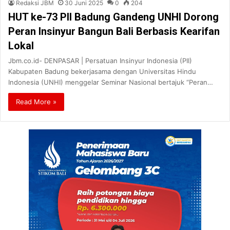
Redaksi JBM
30 Juni 2025
0
204
HUT ke-73 PII Badung Gandeng UNHI Dorong
Peran Insinyur Bangun Bali Berbasis Kearifan
Lokal
Jbm.co.id- DENPASAR | Persatuan Insinyur Indonesia (PII)
Kabupaten Badung bekerjasama dengan Universitas Hindu
Indonesia (UNHI) menggelar Seminar Nasional bertajuk “Peran…
Read More »