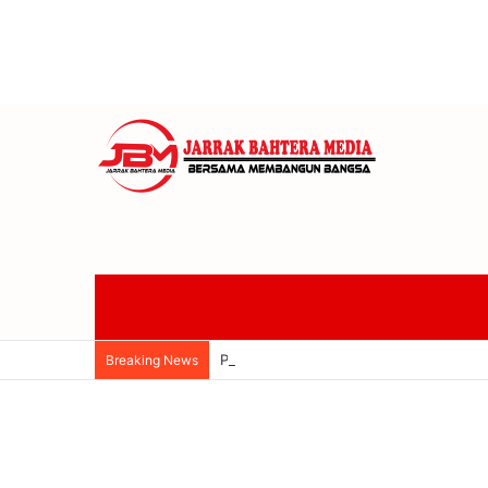
Promosi 78 Guru Jadi Kepsek, Disdik P
Breaking News