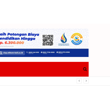
Search
for