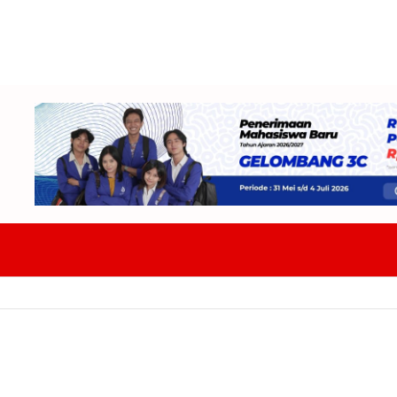
acitan Hadapi PR Baru Atasi Kekurangan Guru