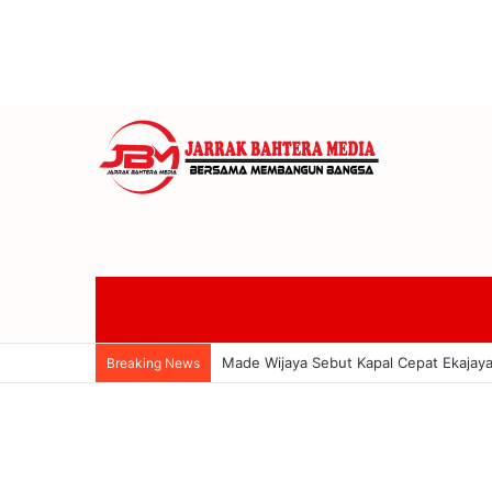
Wakil Ketua II DPRD Badung Made Wijay
Breaking News