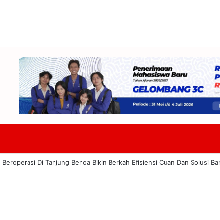
a Dorong Kru Kapal Pesiar Jadi Peluang Baru Potensi Wisata Pesisir Do