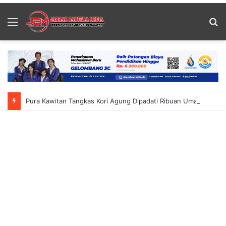
Menu
S
fo
Pura Kawitan Tangkas Kori Agung Dipadati Ribuan Umat, Situasi Sempat Memanas