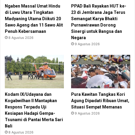
Ngaben Massal Umat Hindu
PPAD Bali Rayakan HUT ke-
di Luwu Utara Tingkatan
23 di Jembrana Jaga Terus
Madyaning Utama Diikuti 20
Semangat Karya Bhakti
Sawo Ageng dan 11 Sawo Alit
Purnawirawan Dorong
Penuh Kebersamaan
Sinergi untuk Bangsa dan
Negara
8 Agustus 2026
9 Agustus 2026
Kodam IX/Udayana dan
Pura Kawitan Tangkas Kori
Kogabwilhan II Mantapkan
Agung Dipadati Ribuan Umat,
Respons Terpadu Uji
Situasi Sempat Memanas
Kesiapan Hadapi Gempa-
9 Agustus 2026
Tsunami di Pantai Merta Sari
Bali
8 Agustus 2026