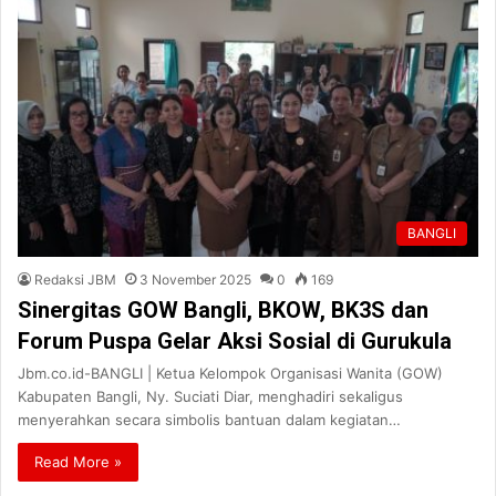
BANGLI
Redaksi JBM
3 November 2025
0
169
Sinergitas GOW Bangli, BKOW, BK3S dan
Forum Puspa Gelar Aksi Sosial di Gurukula
Jbm.co.id-BANGLI | Ketua Kelompok Organisasi Wanita (GOW)
Kabupaten Bangli, Ny. Suciati Diar, menghadiri sekaligus
menyerahkan secara simbolis bantuan dalam kegiatan…
Read More »