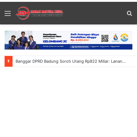
Menu
S
fo
Banggar DPRD Badung Soroti Utang Rp822 Miliar: Lanang Umbara Minta Pemerataan Pembangunan Hingga Petang Dalam KUA-PPAS 2027