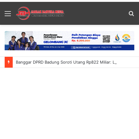
Menu
S
fo
Banggar DPRD Badung Soroti Utang Rp822 Miliar: Lanang Umbara Minta Pemerataan Pembangunan Hingga Petang Dalam KUA-PPAS 2027