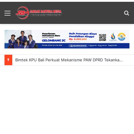
Menu
S
fo
Bimtek KPU Bali Perkuat Mekanisme PAW DPRD Tekankan Ketelitian Dan Kepastian Hukum