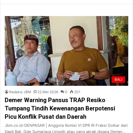
BALI
Redaksi JBM
22 Mei 2026
0
201
Demer Warning Pansus TRAP Resiko
Tumpang Tindih Kewenangan Berpotensi
Picu Konflik Pusat dan Daerah
Jbm.co.id-DENPASAR | Anggota Komisi VI DPR RI Fraksi Golkar dari
Dapil Bali, Gde Sumarjaya Linggih atau yang akrab disapa Demer…