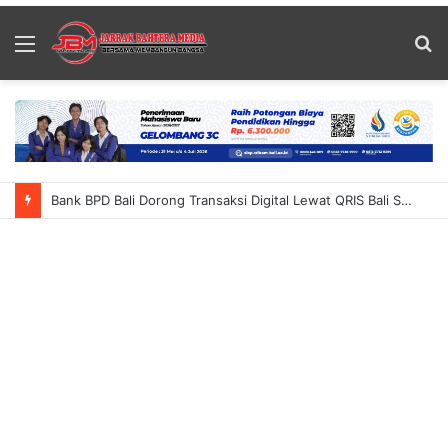
Menu
S
fo
Bank BPD Bali Dorong Transaksi Digital Lewat QRIS Bali Summer Run 2026 Ajak Masyarakat Nikmati Inovasi QRIS TAP Dan Cross-Border