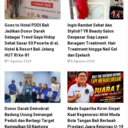
Goes to Hotel PDDI Bali
Ingin Rambut Sehat dan
Jadikan Donor Darah
Stylish? YR Beauty Salon
Sebagai Trend Gaya Hidup
Denpasar Siap Layani
Sehat Sasar 50 Peserta di eL
Beragam Treatment: Hair
Hotel & Resort Bali Jelang
Treatment hingga Nail Gel
HUT RI ke-81
dan Eyelash
7 Agustus 2026
8 Agustus 2026
Donor Darah Demokrat
Made Supartha Kirim Sinyal
Badung Usung Semangat
Kuat Regenerasi Atlet Muda
Peduli dan Berbagi Target
Bola Tangan Bali Berbuah
Kumpulkan 50 Kantong
Prestasi Juara Kejurnas U-19