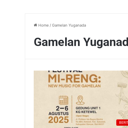
Home
/
Gamelan Yuganada
Gamelan Yugana
BERI