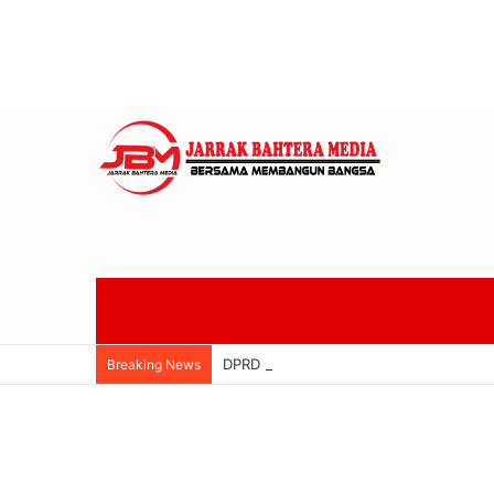
DPRD Badung Dan Pemkab Sepakati KUA-
Breaking News