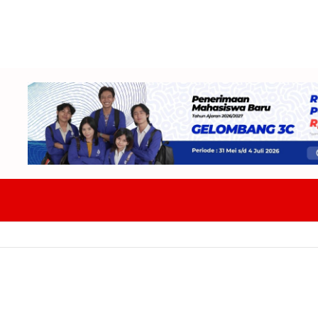
PPAS 2027 Proyeksi Belanja Daerah Capai Rp14 Triliun