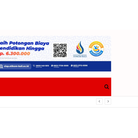
Search
for