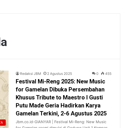
da
Redaksi JBM
2 Agustus 2025
0
455
Festival Mi-Reng 2025: New Music
for Gamelan Dibuka Persembahan
Khusus Tribute to Maestro I Gusti
Putu Made Geria Hadirkan Karya
Gamelan Terkini, 2-6 Agustus 2025
Jbm.co.id-GIANYAR | Festival Mi-Reng: New Music
TA
for Gamelan resmi dimulai di Gedung Unit 1 Kompas