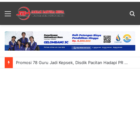
Menu
S
fo
Promosi 78 Guru Jadi Kepsek, Disdik Pacitan Hadapi PR Baru Atasi Kekurangan Guru