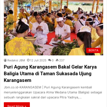
BERITA
Redaksi JBM
12 Juli 2025
0
237
Puri Agung Karangasem Bakal Gelar Karya
Baligia Utama di Taman Sukasada Ujung
Karangasem
Jbm.co.id-KARANGASEM | Puri Agung Karangasem kembali
menyelenggarakan Upacara Atma Wedana Utama (Baligia) sebagai
sebuah rangkaian sakral dari upacara Pitra Yadnya,…
Read More »