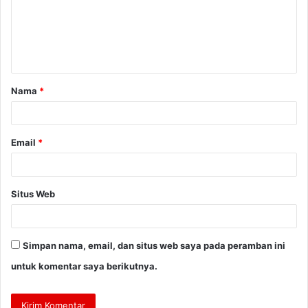
e
n
t
a
Nama
*
r
*
Email
*
Situs Web
Simpan nama, email, dan situs web saya pada peramban ini
untuk komentar saya berikutnya.