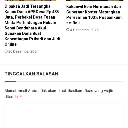
Dipaksa Jadi Tersangka
Kakanwil Eem Nurmanah dan
Kasus Dana APBDesa Rp 485
Gubernur Koster Matangkan
Juta, Perbekel Desa Tusan
Peresmian 100% Posbankum
Minta Perlindungan Hukum
se-Bali
Sebut Bendahara Akui
4 Desember 2025
Gunakan Dana Buat
Kepentingan Pribadi dan Judi
Online
26 Desember 2024
TINGGALKAN BALASAN
Alamat email Anda tidak akan dipublikasikan.
Ruas yang wajib
ditandai
*
K
o
m