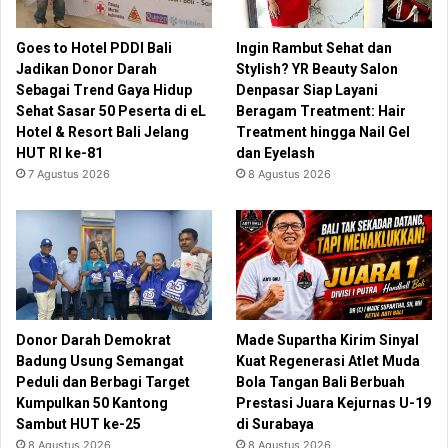
Goes to Hotel PDDI Bali
Ingin Rambut Sehat dan
Jadikan Donor Darah
Stylish? YR Beauty Salon
Sebagai Trend Gaya Hidup
Denpasar Siap Layani
Sehat Sasar 50 Peserta di eL
Beragam Treatment: Hair
Hotel & Resort Bali Jelang
Treatment hingga Nail Gel
HUT RI ke-81
dan Eyelash
7 Agustus 2026
8 Agustus 2026
Donor Darah Demokrat
Made Supartha Kirim Sinyal
Badung Usung Semangat
Kuat Regenerasi Atlet Muda
Peduli dan Berbagi Target
Bola Tangan Bali Berbuah
Kumpulkan 50 Kantong
Prestasi Juara Kejurnas U-19
Sambut HUT ke-25
di Surabaya
8 Agustus 2026
8 Agustus 2026