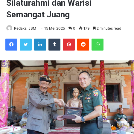
Silaturahmi dan Warisi
Semangat Juang
Redaksi JBM
15 Mei 2025
0
179
2 minutes read
Facebook
Twitter
LinkedIn
Tumblr
Pinterest
Reddit
WhatsApp