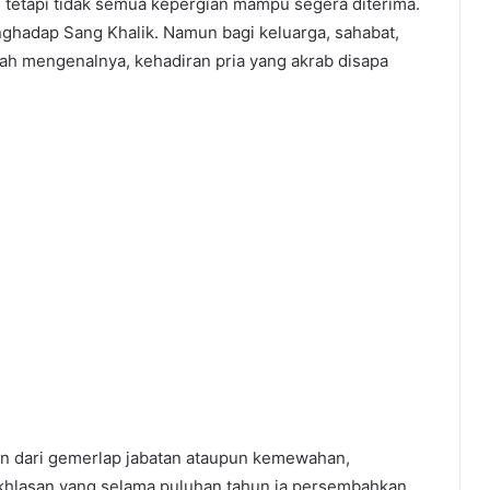
, tetapi tidak semua kepergian mampu segera diterima.
ghadap Sang Khalik. Namun bagi keluarga, sahabat,
ah mengenalnya, kehadiran pria yang akrab disapa
gun dari gemerlap jabatan ataupun kemewahan,
ikhlasan yang selama puluhan tahun ia persembahkan