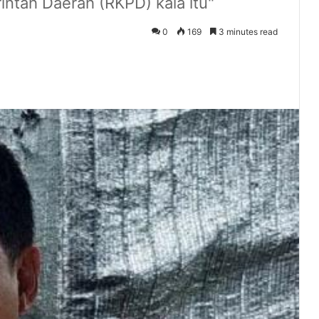
intah Daerah (RKPD) kala itu"
0
169
3 minutes read