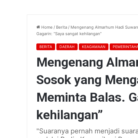
Home
/
Berita
/
Mengenang Almarhum Hadi Suwarno
Gagarin: “Saya sangat kehilangan”
BERITA
DAERAH
KEAGAMAAN
PEMERINTAH
Mengenang Almar
Sosok yang Meng
Meminta Balas. G
kehilangan”
"Suaranya pernah menjadi suar