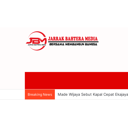
Wakil Ketua II DPRD Badung Made Wijay
Breaking News