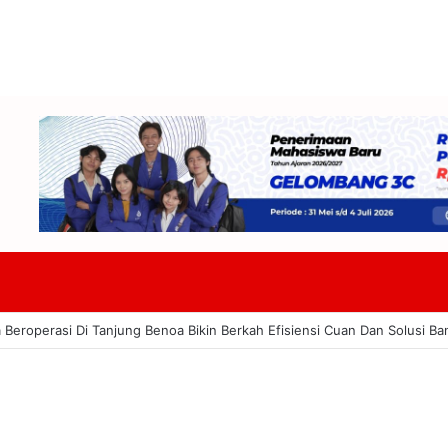
a Dorong Kru Kapal Pesiar Jadi Peluang Baru Potensi Wisata Pesisir Do