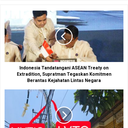
b
s
i
t
e
Indonesia Tandatangani ASEAN Treaty on
Extradition, Supratman Tegaskan Komitmen
Berantas Kejahatan Lintas Negara