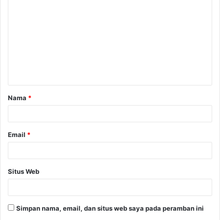
o
m
e
n
t
a
Nama
*
r
*
Email
*
Situs Web
Simpan nama, email, dan situs web saya pada peramban ini