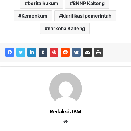
berita hukum
BNNP Kalteng
Kemenkum
klarifikasi pemerintah
narkoba Kalteng
Redaksi JBM
W
e