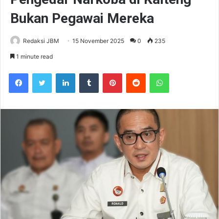
Bukan Pegawai Mereka
Redaksi JBM
15 November 2025
0
235
1 minute read
Facebook
Twitter
LinkedIn
Tumblr
Pinterest
Reddit
WhatsApp