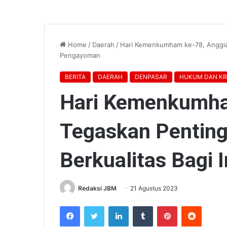
Home
/
Daerah
/
Hari Kemenkumham ke-78, Anggiat
Pengayoman
BERITA
DAERAH
DENPASAR
HUKUM DAN KR
Hari Kemenkumha
Tegaskan Pentin
Berkualitas Bagi
Redaksi JBM
21 Agustus 2023
Facebook
Twitter
LinkedIn
Tumblr
Pinterest
Reddit