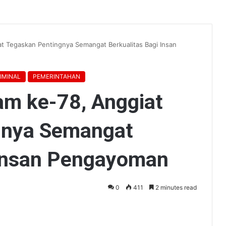
 Tegaskan Pentingnya Semangat Berkualitas Bagi Insan
IMINAL
PEMERINTAHAN
m ke-78, Anggiat
gnya Semangat
 Insan Pengayoman
0
411
2 minutes read