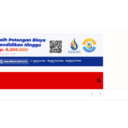
Search
for