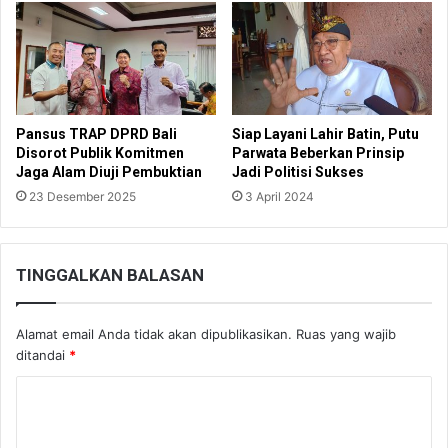
Pansus TRAP DPRD Bali
Siap Layani Lahir Batin, Putu
Disorot Publik Komitmen
Parwata Beberkan Prinsip
Jaga Alam Diuji Pembuktian
Jadi Politisi Sukses
23 Desember 2025
3 April 2024
TINGGALKAN BALASAN
Alamat email Anda tidak akan dipublikasikan.
Ruas yang wajib
ditandai
*
K
o