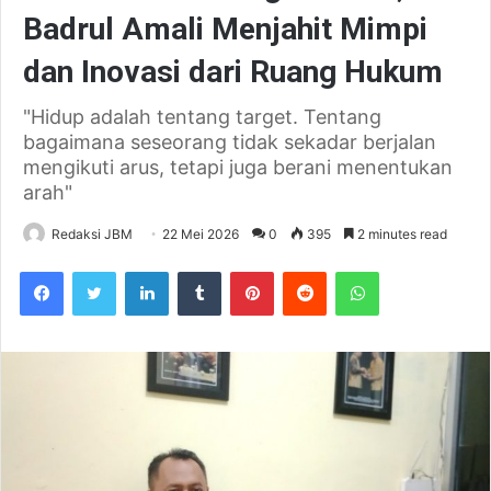
Badrul Amali Menjahit Mimpi
dan Inovasi dari Ruang Hukum
"Hidup adalah tentang target. Tentang
bagaimana seseorang tidak sekadar berjalan
mengikuti arus, tetapi juga berani menentukan
arah"
Redaksi JBM
22 Mei 2026
0
395
2 minutes read
Facebook
Twitter
LinkedIn
Tumblr
Pinterest
Reddit
WhatsApp