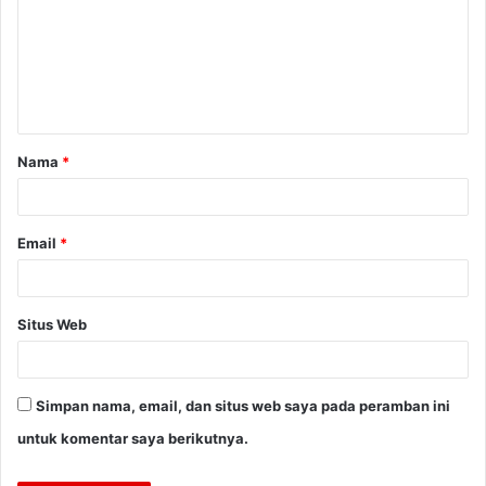
m
e
n
t
a
Nama
*
r
*
Email
*
Situs Web
Simpan nama, email, dan situs web saya pada peramban ini
untuk komentar saya berikutnya.