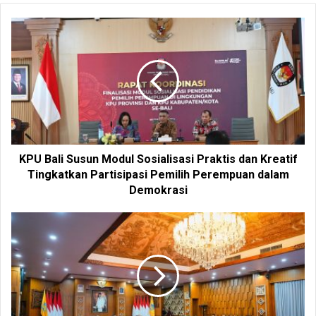
b
s
i
t
e
KPU Bali Susun Modul Sosialisasi Praktis dan Kreatif
Tingkatkan Partisipasi Pemilih Perempuan dalam
Demokrasi