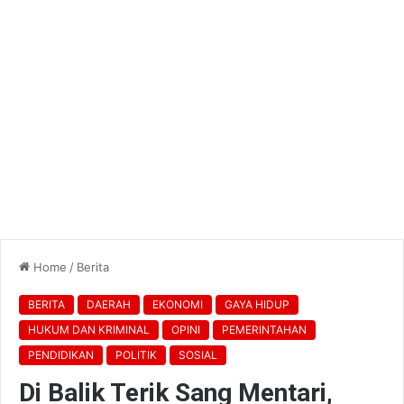
Home
/
Berita
BERITA
DAERAH
EKONOMI
GAYA HIDUP
HUKUM DAN KRIMINAL
OPINI
PEMERINTAHAN
PENDIDIKAN
POLITIK
SOSIAL
Di Balik Terik Sang Mentari,