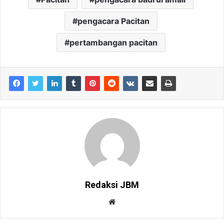
pengacara Pacitan
pertambangan pacitan
Redaksi JBM
W
e