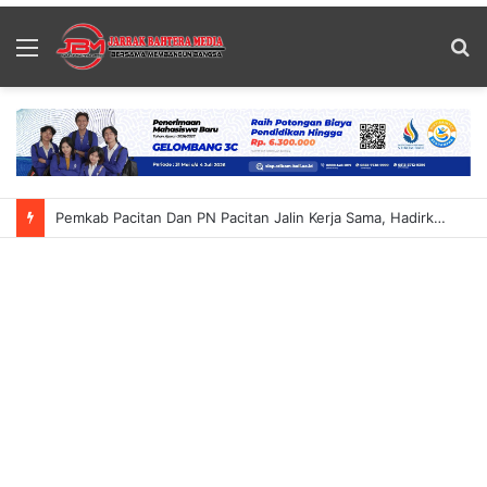
Menu
S
fo
Pemkab Pacitan Dan PN Pacitan Jalin Kerja Sama, Hadirkan Podcast “PN Pacitan Menyapa”