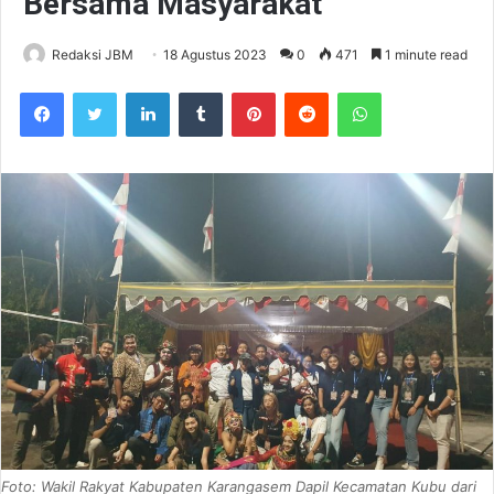
Bersama Masyarakat
Redaksi JBM
18 Agustus 2023
0
471
1 minute read
Facebook
Twitter
LinkedIn
Tumblr
Pinterest
Reddit
WhatsApp
Foto: Wakil Rakyat Kabupaten Karangasem Dapil Kecamatan Kubu dari