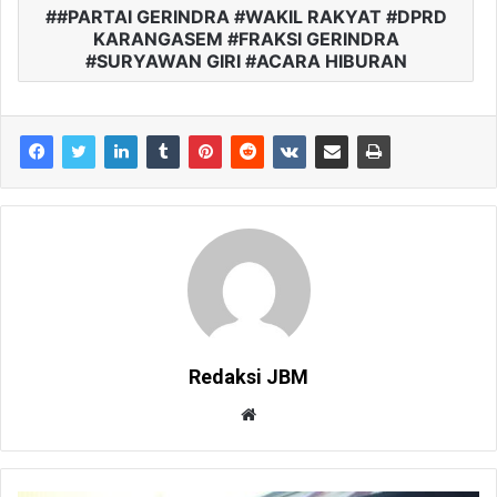
#PARTAI GERINDRA #WAKIL RAKYAT #DPRD
KARANGASEM #FRAKSI GERINDRA
#SURYAWAN GIRI #ACARA HIBURAN
Redaksi JBM
W
e
b
s