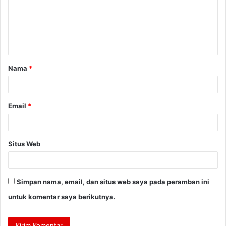
e
n
t
a
Nama
*
r
*
Email
*
Situs Web
Simpan nama, email, dan situs web saya pada peramban ini
untuk komentar saya berikutnya.