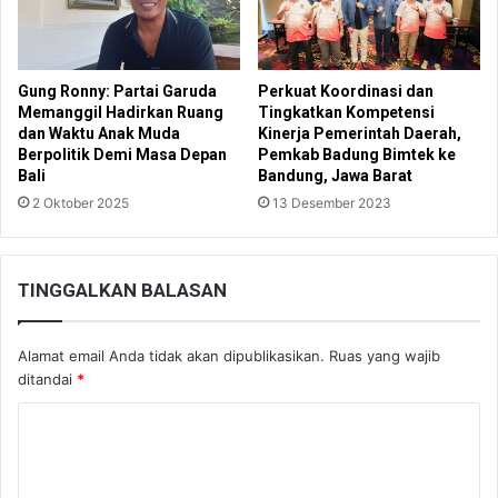
Gung Ronny: Partai Garuda
Perkuat Koordinasi dan
Memanggil Hadirkan Ruang
Tingkatkan Kompetensi
dan Waktu Anak Muda
Kinerja Pemerintah Daerah,
Berpolitik Demi Masa Depan
Pemkab Badung Bimtek ke
Bali
Bandung, Jawa Barat
2 Oktober 2025
13 Desember 2023
TINGGALKAN BALASAN
Alamat email Anda tidak akan dipublikasikan.
Ruas yang wajib
ditandai
*
K
o
m