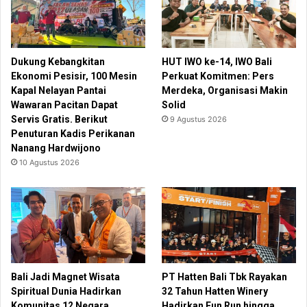
Dukung Kebangkitan
HUT IWO ke-14, IWO Bali
Ekonomi Pesisir, 100 Mesin
Perkuat Komitmen: Pers
Kapal Nelayan Pantai
Merdeka, Organisasi Makin
Wawaran Pacitan Dapat
Solid
Servis Gratis. Berikut
9 Agustus 2026
Penuturan Kadis Perikanan
Nanang Hardwijono
10 Agustus 2026
Bali Jadi Magnet Wisata
PT Hatten Bali Tbk Rayakan
Spiritual Dunia Hadirkan
32 Tahun Hatten Winery
Komunitas 12 Negara
Hadirkan Fun Run hingga