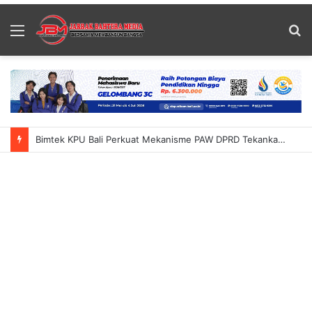
Menu
S
fo
Bimtek KPU Bali Perkuat Mekanisme PAW DPRD Tekankan Ketelitian Dan Kepastian Hukum