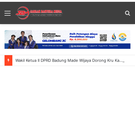
Menu
S
fo
Wakil Ketua II DPRD Badung Made Wijaya Dorong Kru Kapal Pesiar Jadi Peluang Baru Potensi Wisata Pesisir Dongkrak Ekonomi Tanjung Benoa